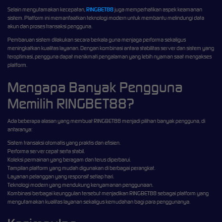
Selain mengutamakan kecepatan,
RINGBET88
juga memperhatikan aspek keamanan
sistem. Platform ini memanfaatkan teknologi modern untuk membantu melindungi data
akun dan proses transaksi pengguna.
Pembaruan sistem dilakukan secara berkala guna menjaga performa sekaligus
meningkatkan kualitas layanan. Dengan kombinasi antara stabilitas server dan sistem yang
teroptimasi, pengguna dapat menikmati pengalaman yang lebih nyaman saat mengakses
platform.
Mengapa Banyak Pengguna
Memilih RINGBET88?
Ada beberapa alasan yang membuat RINGBET88 menjadi pilihan banyak pengguna, di
antaranya:
Sistem transaksi otomatis yang praktis dan efisien.
Performa server cepat serta stabil.
Koleksi permainan yang beragam dan terus diperbarui.
Tampilan platform yang mudah digunakan di berbagai perangkat.
Layanan pelanggan yang responsif setiap hari.
Teknologi modern yang mendukung kenyamanan penggunaan.
Kombinasi berbagai keunggulan tersebut menjadikan RINGBET88 sebagai platform yang
mengutamakan kualitas layanan sekaligus kemudahan bagi para penggunanya.