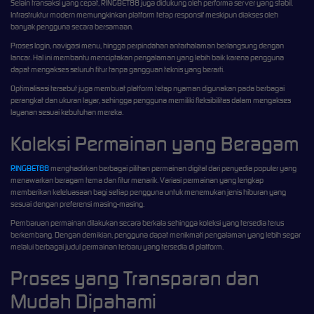
Selain transaksi yang cepat, RINGBET88 juga didukung oleh performa server yang stabil.
Infrastruktur modern memungkinkan platform tetap responsif meskipun diakses oleh
banyak pengguna secara bersamaan.
Proses login, navigasi menu, hingga perpindahan antarhalaman berlangsung dengan
lancar. Hal ini membantu menciptakan pengalaman yang lebih baik karena pengguna
dapat mengakses seluruh fitur tanpa gangguan teknis yang berarti.
Optimalisasi tersebut juga membuat platform tetap nyaman digunakan pada berbagai
perangkat dan ukuran layar, sehingga pengguna memiliki fleksibilitas dalam mengakses
layanan sesuai kebutuhan mereka.
Koleksi Permainan yang Beragam
RINGBET88
menghadirkan berbagai pilihan permainan digital dari penyedia populer yang
menawarkan beragam tema dan fitur menarik. Variasi permainan yang lengkap
memberikan keleluasaan bagi setiap pengguna untuk menemukan jenis hiburan yang
sesuai dengan preferensi masing-masing.
Pembaruan permainan dilakukan secara berkala sehingga koleksi yang tersedia terus
berkembang. Dengan demikian, pengguna dapat menikmati pengalaman yang lebih segar
melalui berbagai judul permainan terbaru yang tersedia di platform.
Proses yang Transparan dan
Mudah Dipahami