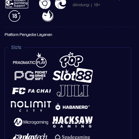
dilindungi | 18+
Platform Penyedia Layanan
Slots