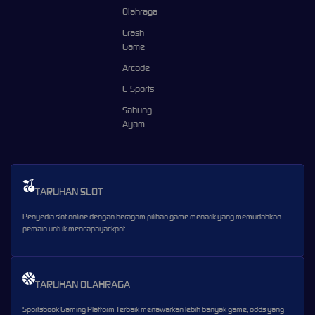
Olahraga
Crash
Game
Arcade
E-Sports
Sabung
Ayam
TARUHAN SLOT
Penyedia slot online dengan beragam pilihan game menarik yang memudahkan
pemain untuk mencapai jackpot
TARUHAN OLAHRAGA
Sportsbook Gaming Platform Terbaik menawarkan lebih banyak game, odds yang