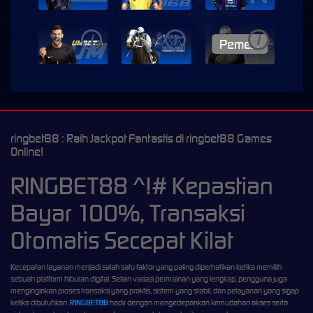
i
i
i
ringbet88 : Raih Jackpot Fantastis di ringbet88 Games
Online!
RINGBET88 ^!# Kepastian
Bayar 100%, Transaksi
Otomatis Secepat Kilat
Kecepatan layanan menjadi salah satu faktor yang paling diperhatikan ketika memilih
sebuah platform hiburan digital. Selain variasi permainan yang lengkap, pengguna juga
menginginkan proses transaksi yang praktis, sistem yang stabil, dan pelayanan yang sigap
ketika dibutuhkan.
RINGBET88
hadir dengan mengedepankan kemudahan akses serta