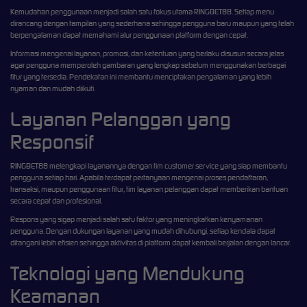
Kemudahan penggunaan menjadi salah satu fokus utama RINGBET88. Setiap menu
dirancang dengan tampilan yang sederhana sehingga pengguna baru maupun yang telah
berpengalaman dapat memahami alur penggunaan platform dengan cepat.
Informasi mengenai layanan, promosi, dan ketentuan yang berlaku disusun secara jelas
agar pengguna memperoleh gambaran yang lengkap sebelum menggunakan berbagai
fitur yang tersedia. Pendekatan ini membantu menciptakan pengalaman yang lebih
nyaman dan mudah diikuti.
Layanan Pelanggan yang
Responsif
RINGBET88 melengkapi layanannya dengan tim customer service yang siap membantu
pengguna setiap hari. Apabila terdapat pertanyaan mengenai proses pendaftaran,
transaksi, maupun penggunaan fitur, tim layanan pelanggan dapat memberikan bantuan
secara cepat dan profesional.
Respons yang sigap menjadi salah satu faktor yang meningkatkan kenyamanan
pengguna. Dengan dukungan layanan yang mudah dihubungi, setiap kendala dapat
ditangani lebih efisien sehingga aktivitas di platform dapat kembali berjalan dengan lancar.
Teknologi yang Mendukung
Keamanan