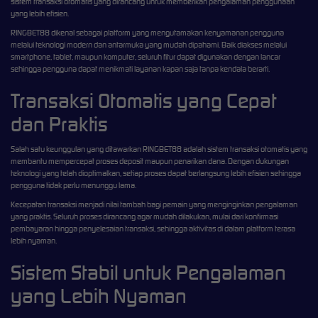
sistem transaksi otomatis yang dirancang untuk memberikan pengalaman penggunaan
yang lebih efisien.
RINGBET88 dikenal sebagai platform yang mengutamakan kenyamanan pengguna
melalui teknologi modern dan antarmuka yang mudah dipahami. Baik diakses melalui
smartphone, tablet, maupun komputer, seluruh fitur dapat digunakan dengan lancar
sehingga pengguna dapat menikmati layanan kapan saja tanpa kendala berarti.
Transaksi Otomatis yang Cepat
dan Praktis
Salah satu keunggulan yang ditawarkan RINGBET88 adalah sistem transaksi otomatis yang
membantu mempercepat proses deposit maupun penarikan dana. Dengan dukungan
teknologi yang telah dioptimalkan, setiap proses dapat berlangsung lebih efisien sehingga
pengguna tidak perlu menunggu lama.
Kecepatan transaksi menjadi nilai tambah bagi pemain yang menginginkan pengalaman
yang praktis. Seluruh proses dirancang agar mudah dilakukan, mulai dari konfirmasi
pembayaran hingga penyelesaian transaksi, sehingga aktivitas di dalam platform terasa
lebih nyaman.
Sistem Stabil untuk Pengalaman
yang Lebih Nyaman