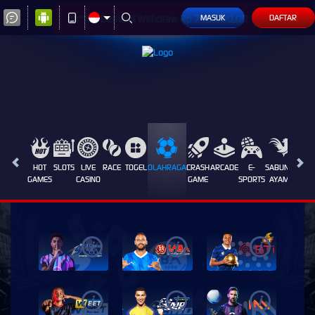
MASUK
DAFTAR
yg**hw Berhasil Withdraw Rp 5.105.000,00
HOT
SLOTS
LIVE
RACE
TOGEL
OLAHRAGA
CRASH
ARCADE
E-
SABUNG
PROM
GAMES
CASINO
GAME
SPORTS
AYAM
i
i
i
i
i
i