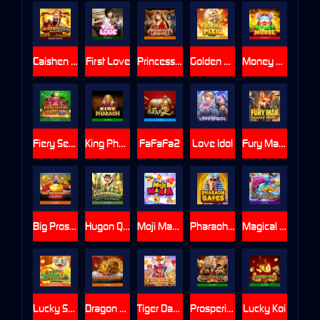
Caishen Deluxe Maxways
First Love
Princess Wang
Golden Pixiu
Money Mouse
Fiery Sevens Hot 20
King Pharaoh
FaFaFa2
Love Idol
Fury Max Lucky Road
Big Prosperity SA
Hugon Quest
Moji Mania
Pharaoh Gates
Magical Lamp
Lucky Snake Wheel
Dragon Gold
Tiger Dance
Prosperity Gods
Lucky Koi