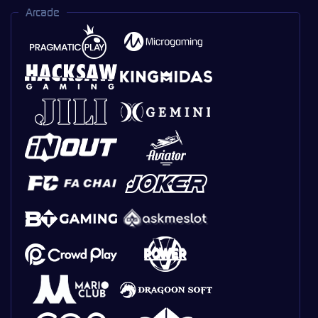
Arcade