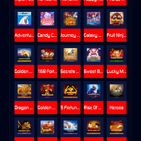
Adventure Iceland
Candy Candy
Journey to the Wild
Galaxy Guardian
Fruit Ninja Fury
Golden Whale
168 Fortunes
Secrets of Anubis
Sweet Bakery
Lucky Meow
Dragon Gold SA
Golden Chicken
5 Fortune SA
Rise Of Werewolves
Heroes