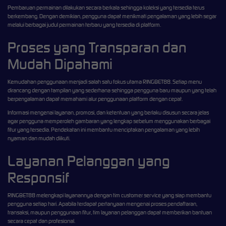
Pembaruan permainan dilakukan secara berkala sehingga koleksi yang tersedia terus
berkembang. Dengan demikian, pengguna dapat menikmati pengalaman yang lebih segar
melalui berbagai judul permainan terbaru yang tersedia di platform.
Proses yang Transparan dan
Mudah Dipahami
Kemudahan penggunaan menjadi salah satu fokus utama RINGBET88. Setiap menu
dirancang dengan tampilan yang sederhana sehingga pengguna baru maupun yang telah
berpengalaman dapat memahami alur penggunaan platform dengan cepat.
Informasi mengenai layanan, promosi, dan ketentuan yang berlaku disusun secara jelas
agar pengguna memperoleh gambaran yang lengkap sebelum menggunakan berbagai
fitur yang tersedia. Pendekatan ini membantu menciptakan pengalaman yang lebih
nyaman dan mudah diikuti.
Layanan Pelanggan yang
Responsif
RINGBET88 melengkapi layanannya dengan tim customer service yang siap membantu
pengguna setiap hari. Apabila terdapat pertanyaan mengenai proses pendaftaran,
transaksi, maupun penggunaan fitur, tim layanan pelanggan dapat memberikan bantuan
secara cepat dan profesional.