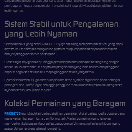
yang praktis. Seluruh proses dirancang agar mudah dilakukan, mulai dari konfirmasi
pembayaran hingga penyelesaian transaksi, sehingga aktivitas di dalam platform terasa
lebih nyaman.
Sistem Stabil untuk Pengalaman
yang Lebih Nyaman
Selain transaksi yang cepat, RINGBET88 juga didukung oleh performa server yang stabil.
Infrastruktur modern memungkinkan platform tetap responsif meskipun diakses oleh
banyak pengguna secara bersamaan.
Proses login, navigasi menu, hingga perpindahan antarhalaman berlangsung dengan
lancar. Hal ini membantu menciptakan pengalaman yang lebih baik karena pengguna
dapat mengakses seluruh fitur tanpa gangguan teknis yang berarti.
Optimalisasi tersebut juga membuat platform tetap nyaman digunakan pada berbagai
perangkat dan ukuran layar, sehingga pengguna memiliki fleksibilitas dalam mengakses
layanan sesuai kebutuhan mereka.
Koleksi Permainan yang Beragam
RINGBET88
menghadirkan berbagai pilihan permainan digital dari penyedia populer yang
menawarkan beragam tema dan fitur menarik. Variasi permainan yang lengkap
memberikan keleluasaan bagi setiap pengguna untuk menemukan jenis hiburan yang
sesuai dengan preferensi masing-masing.