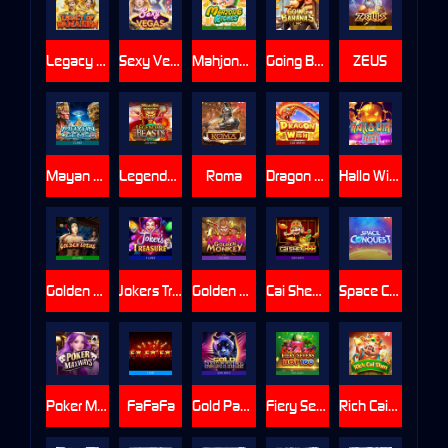
Legacy of Ramakien
Sexy Vegas
Mahjong Riches
Going Bananas Inc
ZEUS
Mayan Gems
Legendary Beasts Saga
Roma
Dragon Wish
Hallo Win Party
Golden Lotus SE
Jokers Treasure
Golden Monkey
Cai Shen 888
Space Conquest
Poker Maxways
FaFaFa
Gold Panther
Fiery Sevens Hot 100
Rich Caishen