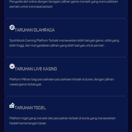
Penyedia slot online dengan beragam pilihan game menarik yang memudahkan
pemain untuk mencapai jackpot
TARUHAN OLAHRAGA
Sportsbook Gaming Platform Terbaik menawarkan lebih banyak game, odds yang
lebih tinggi, dan menyediakan pilihan yang lebih banyak untuk pemain.
TARUHAN LIVE KASINO
Platform Pilihan bagi perusahaan-perusahaan terbaik di dunia, dengan pilihan
variasi game terbanyak
TARUHAN TOGEL
Platform togel yang menarik dari perusahan terbaik di dunia yang menawarkan
hadiah kemenangan besar