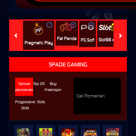
i
i
i
i
i
Facha
Fat Panda
Slot88 x PP
PG Soft
Pragmatic Play
SPADE GAMING
Semua
Top 20
Buy
permainan
Freenspin
Progressive
Slots
Slots