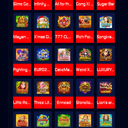
Slime Gem
Infinity Mining
All for the Winner
Gong Xi Fa Cai
Sugar Bar
Mayan Adventure2
X'mas Gift City
777-CLASSIC STYLE
Rich Fortune 2
Songkran Festival
Fighting Academy 2
EURO2024
CakeMatch
Weird Xmas
LUXURY WORLD
Little Red Riding Hood
Three Little Pigs
Ennead
Stonelions
Lion's area