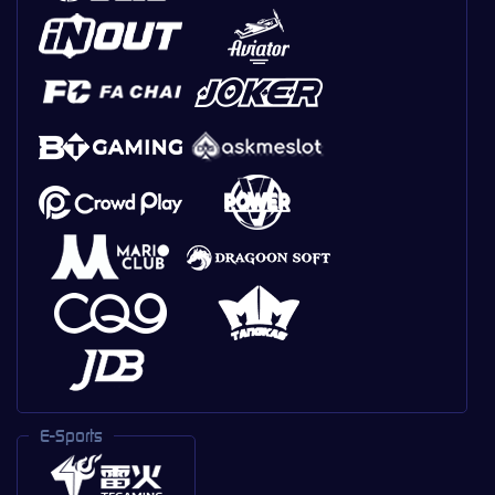
E-Sports