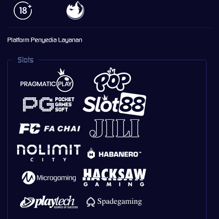
Platform Penyedia Layanan
Slots