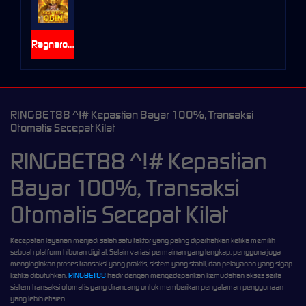
Ragnarok Odin
RINGBET88 ^!# Kepastian Bayar 100%, Transaksi
Otomatis Secepat Kilat
RINGBET88 ^!# Kepastian
Bayar 100%, Transaksi
Otomatis Secepat Kilat
Kecepatan layanan menjadi salah satu faktor yang paling diperhatikan ketika memilih
sebuah platform hiburan digital. Selain variasi permainan yang lengkap, pengguna juga
menginginkan proses transaksi yang praktis, sistem yang stabil, dan pelayanan yang sigap
ketika dibutuhkan.
RINGBET88
hadir dengan mengedepankan kemudahan akses serta
sistem transaksi otomatis yang dirancang untuk memberikan pengalaman penggunaan
yang lebih efisien.