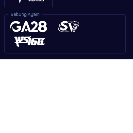
Sabung Ayam