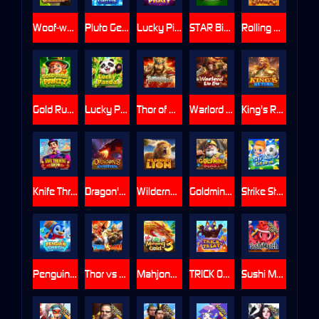
Woof-woof Paradise
Pluto Gems
Lucky Piggy
STAR Bingo
Rolling Panda
Gold Rush Party
Lucky Panda
Thor of Mars
Warlord Lu Bu
King's Return
Knife Throwing Show
Dragon's Expedition
Wilderness Lion
Goldmine Blast
Strike Storm
Penguin Smash
Thor vs Loki
Mahjong Gold 3
TRICK OR TREAT
Sushi Match