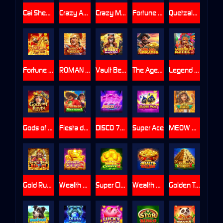
Cai Shen Arrives!
Crazy ATM
Crazy Money Rolling
Fortune Toto 4D
Quetzalcoatl
Fortune Horse
ROMAN WARRIOR2
Vault Beauty Thief
The Age Of Navigation
Legend of Aztec2
Gods of Egypt
Fiesta de Mexicana
DISCO 777
Super Ace
MEOW DYNASTY
Gold Rush Blast
Wealth Rising 2
Super Clovers 2
Wealth Rolling
Golden Temple2